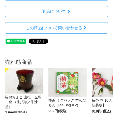
返品について
この商品について問い合わせる
売れ筋商品
福おちょこ 山桜 左馬
椿茶 ミニパック ずんだ
椿茶 赤 10
金 （生拭漆／朱漆
もん (Tea Bag × 2)
新装版】
塗）
292円(税込)
918円(税込)
7,590円(税込)