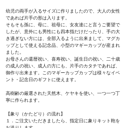
幼児の両手が入るサイズに作りましたので、大人の女性
であれば片手の形は入ります。
そもそも孫に、母に、祖母に、女友達にと言うご要望で
したが、意外にも男性にも四本指だけだったり、手の大
き過ぎない方には、全部入るように出来まして、マグカ
ップとして使える記念品、小型のマギーカップが産まれ
ました。
お母さんの還暦祝い、喜寿祝い、誕生日の祝い、二十歳
の成人の祝い、成人の方にも、片手のカタチであれば、
御作り出来ます。このマギーカップカップは様々なイベ
ント・記念日のギフトに使えます。
高樹齢の厳選された天然木、ケヤキを使い、一つ一つ丁
寧に作られます。
【象り（かたどり）の流れ】
１．ご注文いただきましたら、指定日に象りキット鞄を
お送りします。