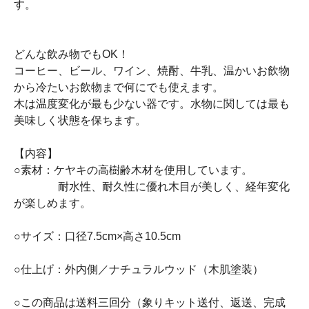
す。
どんな飲み物でもOK！
コーヒー、ビール、ワイン、焼酎、牛乳、温かいお飲物
から冷たいお飲物まで何にでも使えます。
木は温度変化が最も少ない器です。水物に関しては最も
美味しく状態を保ちます。
【内容】
○素材：ケヤキの高樹齢木材を使用しています。
耐水性、耐久性に優れ木目が美しく、経年変化
が楽しめます。
○サイズ：口径7.5cm×高さ10.5cm
○仕上げ：外内側／ナチュラルウッド（木肌塗装）
○この商品は送料三回分（象りキット送付、返送、完成