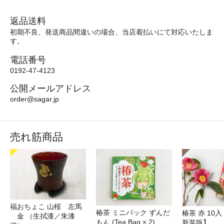
返品送料
初期不良、発送商品間違いの場合、当店着払いにて対応いたしま
す。
電話番号
0192-47-4123
公開メールアドレス
order@sagar.jp
売れ筋商品
福おちょこ 山桜 左馬
椿茶 ミニパック ずんだ
椿茶 赤 10
金 （生拭漆／朱漆
もん (Tea Bag × 2)
新装版】