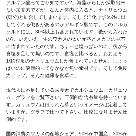
アルギン酸ってご存知ですか?。海藻からしか採取出来
ない栄養素ですが、なんと体内に入ると、ナトリュウム
(塩分)と結合してしまいます。そして消化せず体外に出
してくれる働きがあるのがアルギン酸です。このアルガ
ソルトには、30%以上も含まれています。後から入れた
の?、いえいえ、生のワカメの太い元茎とメカブの中芯
に含まれていたのです。ちょっと塩っぱいのに、後から
食塩を足して無いのです。食塩と比べると、おおよそ
1/10程度のナトリュウムしか含まれていません。しょっ
ぱいのに健康的ってなかなか無い素材です。そして免疫
力アップ。そんな健康を食卓に。
現代人に不足している栄養素でカルシュウム、カリュウ
ム、グラフをご覧下さい。圧倒的な含有量を持っていま
す。カリュウムはほうれん草というイメージは定着して
いますが、グラフで比べて下さい。比較になりません圧
倒的です。
国内消費のワカメの産地シェア、50%が中国産、30%が