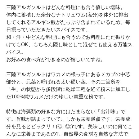
三陸アルガソルトはどんな料理にも合う優しい塩味。
体内に蓄積した余分なナトリュウム(塩分)を体外に排出
してくれるアルギン酸がたっぷり含まれているため、毎
日摂っていただきたいスパイスです。
和・洋・中どんな料理にも合うのでお料理にただ振りか
けてもOK、もちろん隠し味として混ぜても使える万能ス
パイス。
お好みの食べ方ができるのが嬉しいですね。
三陸アルガソルトはワカメの根っ子にあるメカブの中芯
部分と、元茎と呼ばれる太い硬い茎、その二箇所を
「生」の状態から多段階に乾燥工程を経て粉末に加工し
た100%純ワカメだけの珍しい貴重な粉です。
特徴は海藻類の好きな方にはたまらない「出汁味」で
す。旨味が詰まっていて、しかも栄養満点です。栄養成
分を見るとビックリ！(◎_◎;)です。美味しいのに何でこ
んなに栄養まであるの?。自然界の食材を自然な方法で