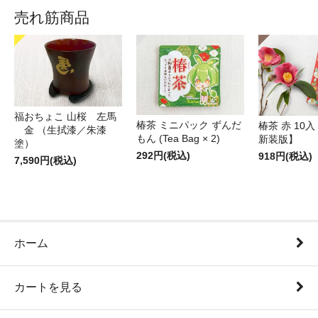
売れ筋商品
福おちょこ 山桜 左馬
椿茶 ミニパック ずんだ
椿茶 赤 10
金 （生拭漆／朱漆
もん (Tea Bag × 2)
新装版】
塗）
292円(税込)
918円(税込)
7,590円(税込)
ホーム
カートを見る