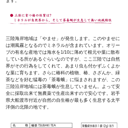
ます。
三陸海岸地域は「やませ」が発生します。このやませに
は潮風霧となるのでミネラルが含まれています。オリー
ブの有名な産地では海水を1/10に薄めて根元や葉に散布
している所があるぐらいなのですが、ここ三陸では自然
界がその行為をしてくれて、あまり虫も付かずふくよか
な葉に育ちます。さらに椿科の植物、椿、さざんか、緑
茶などを好む猛毒の「茶毒蛾」に悩まされますが、この
三陸沿岸地域には茶毒蛾が生息していません。よって安
全に採取出来て無農薬で生産出来すので安心です。岩手
県大船渡市付近が自然の自生椿が最も多く生息する太平
洋側の北限の地です。