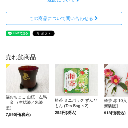
この商品について問い合わせる
売れ筋商品
福おちょこ 山桜 左馬
椿茶 ミニパック ずんだ
椿茶 赤 10
金 （生拭漆／朱漆
もん (Tea Bag × 2)
新装版】
塗）
292円(税込)
918円(税込)
7,590円(税込)