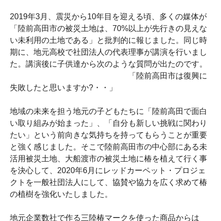
2019年3月、震災から10年目を迎える頃、多くの媒体が
「陸前高田市の被災土地は、70%以上が先行きの見えな
い未利用の土地である」と批判的に報じました。同じ時
期に、地元高校で社団法人の代表理事が講演を行いまし
た。講演後に子供達から次のような質問が出たのです。
「陸前高田市は復興に
失敗したと思いますか?・・」
地域の未来を担う地元の子どもたちに「陸前高田で面白
い取り組みが始まった」、「自分も新しい挑戦に関わり
たい」という前向きな気持ちを持ってもらうことが重要
と強く感じました。そこで陸前高田市の中心部にある未
活用被災土地、大船渡市の被災土地に椿を植えて行く事
を決心して、2020年6月にレッドカーペット・プロジェ
クトを一般社団法人にして、協賛や協力を広く求めて椿
の植樹を強化いたしました。
地元企業数社で作る三陸椿マークを使った商品からは