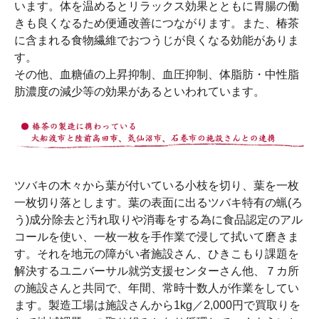
います。体を温めるとリラックス効果とともに胃腸の働
きも良くなるため便通改善につながります。また、椿茶
に含まれる食物繊維でおつうじが良くなる効能がありま
す。
その他、血糖値の上昇抑制、血圧抑制、体脂肪・中性脂
肪濃度の減少等の効果があるといわれています。
ツバキの木々から葉が付いている小枝を切り、葉を一枚
一枚切り落とします。葉の表面に出るツバキ特有の蝋(ろ
う)成分除去と汚れ取りや消毒をする為に食品認定のアル
コールを使い、一枚一枚を手作業で浸して拭いて磨きま
す。それを地元の障がい者施設さん、ひきこもり課題を
解決するユニバーサル就労支援センターさん他、７カ所
の施設さんと共同で、年間、常時十数人が作業をしてい
ます。製造工場は施設さんから1kg／2,000円で買取りを