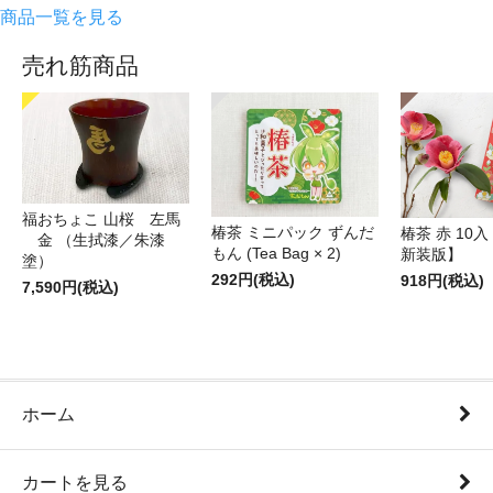
商品一覧を見る
売れ筋商品
福おちょこ 山桜 左馬
椿茶 ミニパック ずんだ
椿茶 赤 10
金 （生拭漆／朱漆
もん (Tea Bag × 2)
新装版】
塗）
292円(税込)
918円(税込)
7,590円(税込)
ホーム
カートを見る